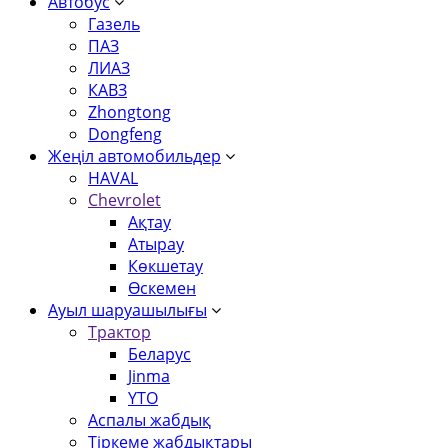
Автобус
Газель
ПАЗ
ЛИАЗ
КАВЗ
Zhongtong
Dongfeng
Жеңіл автомобильдер
HAVAL
Chevrolet
Ақтау
Атырау
Көкшетау
Өскемен
Ауыл шаруашылығы
Трактор
Беларус
Jinma
YTO
Аспалы жабдық
Тіркеме жабдықтары