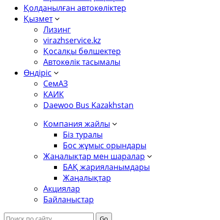
Қолданылған автокөліктер
Қызмет
Лизинг
virazhservice.kz
Қосалқы бөлшектер
Автокөлік тасымалы
Өндіріс
СемАЗ
КАИК
Daewoo Bus Kazakhstan
Компания жайлы
Біз туралы
Бос жұмыс орындары
Жаңалықтар мен шаралар
БАҚ жарияланымдары
Жаңалықтар
Акциялар
Байланыстар