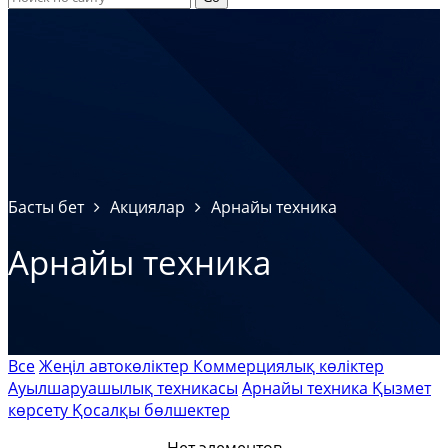
Басты бет
Акциялар
Арнайы техника
Арнайы техника
Все
Жеңіл автокөліктер
Коммерциялық көліктер
Ауылшаруашылық техникасы
Арнайы техника
Қызмет
көрсету
Қосалқы бөлшектер