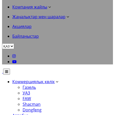
Компания жайлы
Жаңалықтар мен шаралар
Акциялар
Байланыстар
Коммерциялық көлік
Газель
УАЗ
FAW
Shacman
Dongfeng