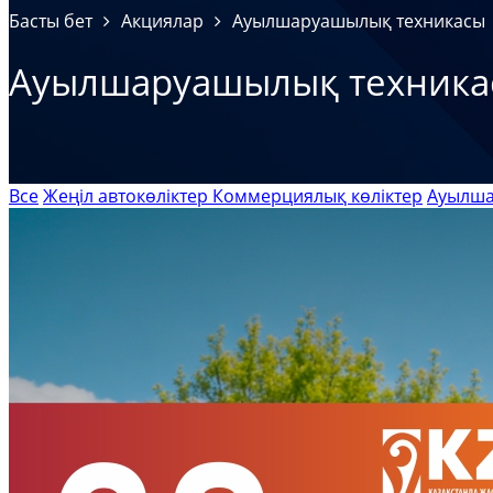
Басты бет
Акциялар
Ауылшаруашылық техникасы
Ауылшаруашылық техника
Все
Жеңіл автокөліктер
Коммерциялық көліктер
Ауылша