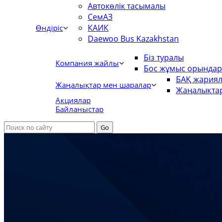
Автокөлік тасымалы
СемАЗ
КАИК
Өндіріс
Daewoo Bus Kazakhstan
Біз туралы
Компания жайлы
Бос жұмыс орында
БАҚ жария
Жаңалықтар мен шаралар
Жаңалықта
Акциялар
Байланыстар