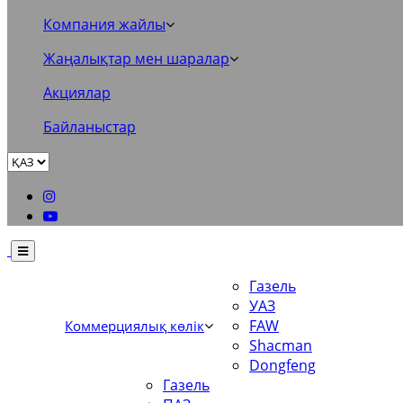
Компания жайлы
Жаңалықтар мен шаралар
Акциялар
Байланыстар
Газель
УАЗ
FAW
Коммерциялық көлік
Shacman
Dongfeng
Газель