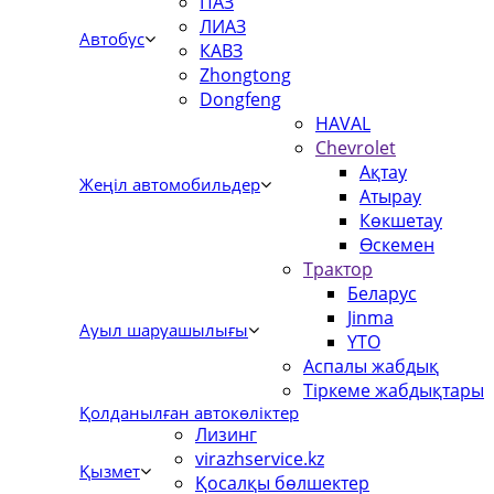
ПАЗ
ЛИАЗ
Автобус
КАВЗ
Zhongtong
Dongfeng
HAVAL
Chevrolet
Ақтау
Жеңіл автомобильдер
Атырау
Көкшетау
Өскемен
Трактор
Беларус
Jinma
Ауыл шаруашылығы
YTO
Аспалы жабдық
Тіркеме жабдықтары
Қолданылған автокөліктер
Лизинг
virazhservice.kz
Қызмет
Қосалқы бөлшектер