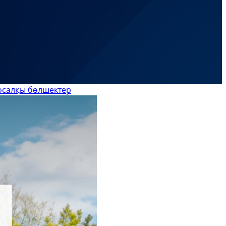
осалқы бөлшектер