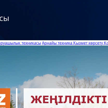
сы
руашылық техникасы
Арнайы техника
Қызмет көрсету
Қ