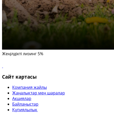
Жеңілдікті лизинг 5%
Сайт картасы
Компания жайлы
Жаңалықтар мен шаралар
Акциялар
Байланыстар
Құпиялылық