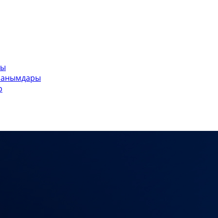
ры
ланымдары
р