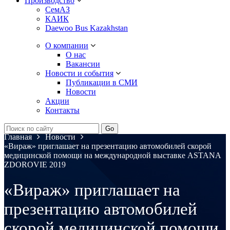
Производство
СемАЗ
КАИК
Daewoo Bus Kazakhstan
О компании
О нас
Вакансии
Новости и события
Публикации в СМИ
Новости
Акции
Контакты
Главная
Новости
«Вираж» приглашает на презентацию автомобилей скорой
медицинской помощи на международной выставке ASTANA
ZDOROVIE 2019
«Вираж» приглашает на
презентацию автомобилей
скорой медицинской помощи