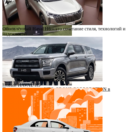
Обновлённый Haval H6 – это сочетание стиля, технологий и
надежности
Футбольный драйв с Haval Virazh!
Новый HAVAL H5
Приезд руководства YTO GROUP CORPORATION в
Казахстан