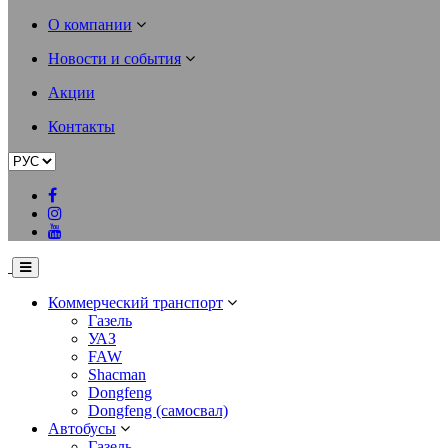
О компании
Новости и события
Акции
Контакты
Коммерческий транспорт
Газель
УАЗ
FAW
Shacman
Dongfeng
Dongfeng (самосвал)
Автобусы
Газель