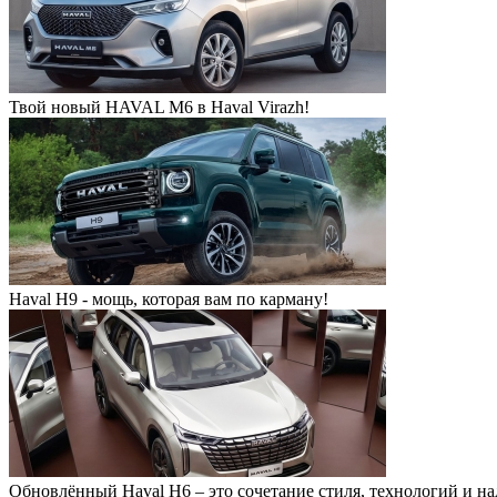
Твой новый HAVAL M6 в Haval Virazh!
Haval H9 - мощь, которая вам по карману!
Обновлённый Haval H6 – это сочетание стиля, технологий и н