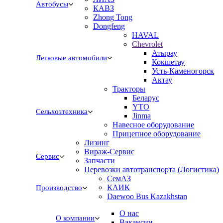
Автобусы
КАВЗ
Zhong Tong
Dongfeng
HAVAL
Chevrolet
Атырау
Легковые автомобили
Кокшетау
Усть-Каменогорск
Актау
Тракторы
Беларус
YTO
Сельхозтехника
Jinma
Навесное оборудование
Прицепное оборудование
Лизинг
Вираж-Сервис
Сервис
Запчасти
Перевозки автотранспорта (Логистика)
СемАЗ
КАИК
Производство
Daewoo Bus Kazakhstan
О нас
О компании
Вакансии