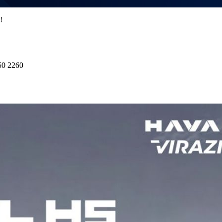
!
50 2260