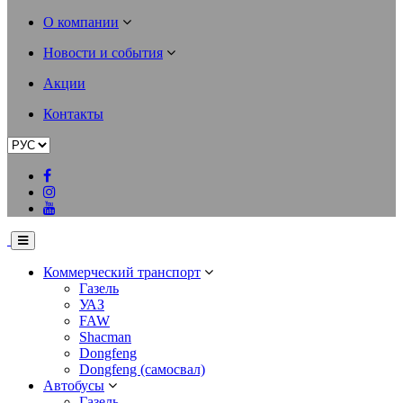
О компании
Новости и события
Акции
Контакты
Коммерческий транспорт
Газель
УАЗ
FAW
Shacman
Dongfeng
Dongfeng (самосвал)
Автобусы
Газель