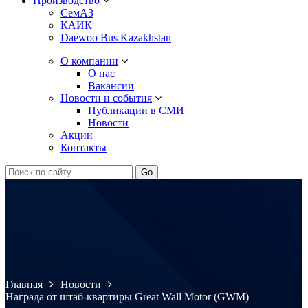
Производство
СемАЗ
КАИК
Daewoo Bus Kazakhstan
О компании
О нас
Вакансии
Новости и события
Публикации в СМИ
Новости
Акции
Контакты
Главная
Новости
Награда от штаб-квартиры Great Wall Motor (GWM)