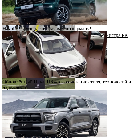
Haval H9 - мощь, которая вам по карману!
Рабочий визит Первого заместителя Премьер-министра РК
Н.Налибаева на завод КАИК
Обновлённый Haval H6 – это сочетание стиля, технологий и
надежности
Футбольный драйв с Haval Virazh!