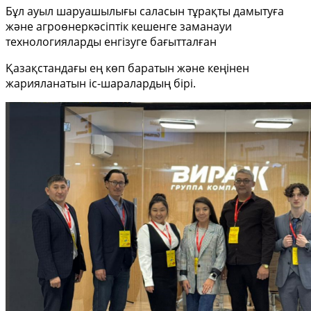
Бұл ауыл шаруашылығы саласын тұрақты дамытуға
және агроөнеркәсіптік кешенге заманауи
технологияларды енгізуге бағытталған
Қазақстандағы ең көп баратын және кеңінен
жарияланатын іс-шаралардың бірі.