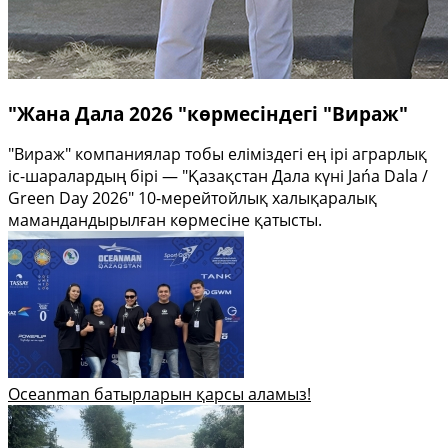
"Жана Дала 2026 "көрмесіндегі "Вираж"
"Вираж" компаниялар тобы еліміздегі ең ірі аграрлық
іс-шаралардың бірі — "Қазақстан Дала күні Jańa Dala /
Green Day 2026" 10-мерейтойлық халықаралық
мамандандырылған көрмесіне қатысты.
Oceanman батырларын қарсы аламыз!