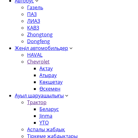
Автобус
Газель
ПАЗ
ЛИАЗ
КАВЗ
Zhongtong
Dongfeng
Жеңіл автомобильдер
HAVAL
Chevrolet
Ақтау
Атырау
Көкшетау
Өскемен
Ауыл шаруашылығы
Трактор
Беларус
Jinma
YTO
Аспалы жабдық
Тіркеме жабдықтары