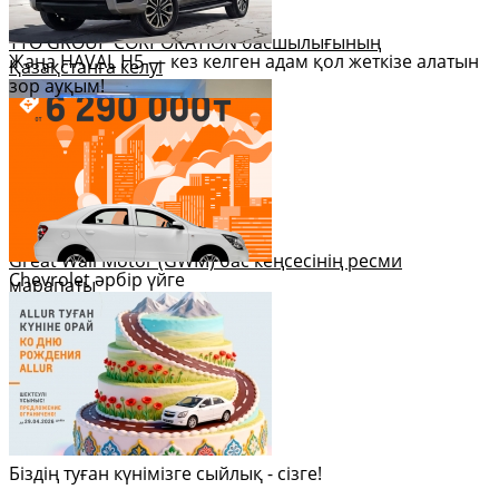
YTO GROUP CORPORATION басшылығының
Жаңа HAVAL H5 — кез келген адам қол жеткізе алатын
Қазақстанға келуі
зор ауқым!
Great Wall Motor (GWM) бас кеңсесінің ресми
Chevrolet әрбір үйге
марапаты
Біздің туған күнімізге сыйлық - сізге!