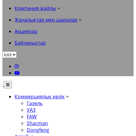
Компания жайлы
Жаңалықтар мен шаралар
Акциялар
Байланыстар
Коммерциялық көлік
Газель
УАЗ
FAW
Shacman
Dongfeng