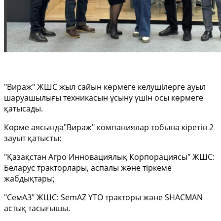
⠀
"Вираж" ЖШС жыл сайын көрмеге келушілерге ауыл
шаруашылығы техникасын ұсыну үшін осы көрмеге
қатысады.
Көрме аясында"Вираж" компаниялар тобына кіретін 2
зауыт қатысты:
"Қазақстан Агро Инновациялық Корпорациясы" ЖШС:
Беларус тракторлары, аспалы және тіркеме
жабдықтары;
"СемАЗ" ЖШС: SemAZ YTO тракторы және SHACMAN
астық тасығышы.