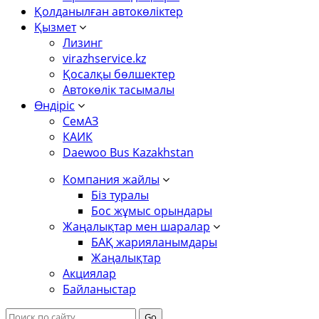
Қолданылған автокөліктер
Қызмет
Лизинг
virazhservice.kz
Қосалқы бөлшектер
Автокөлік тасымалы
Өндіріс
СемАЗ
КАИК
Daewoo Bus Kazakhstan
Компания жайлы
Біз туралы
Бос жұмыс орындары
Жаңалықтар мен шаралар
БАҚ жарияланымдары
Жаңалықтар
Басты бет
Жаңалықтар
Акциялар
"Вираж" 2025 жылғы 22-24 қазан аралығында Астанада
Байланыстар
өткен KazAgroFarm-2025 ең ауқымды аграрлық
көрмесіне қатысты.