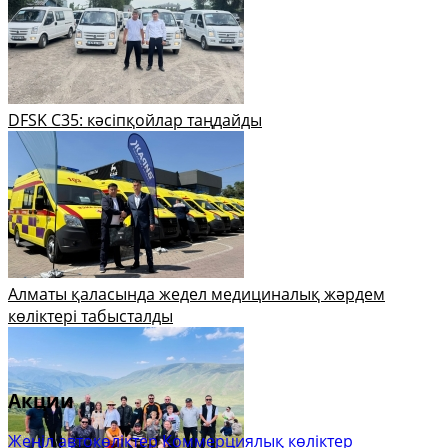
DFSK C35: кәсіпқойлар таңдайды
Алматы қаласында жедел медициналық жәрдем
көліктері табысталды
Акции
Жеңіл автокөліктер
Коммерциялық көліктер