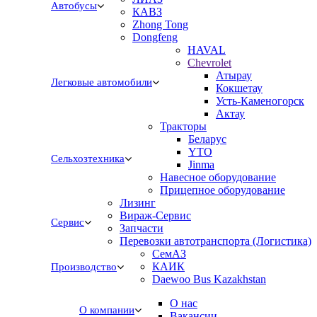
Автобусы
КАВЗ
Zhong Tong
Dongfeng
HAVAL
Chevrolet
Атырау
Легковые автомобили
Кокшетау
Усть-Каменогорск
Актау
Тракторы
Беларус
YTO
Сельхозтехника
Jinma
Навесное оборудование
Прицепное оборудование
Лизинг
Вираж-Сервис
Сервис
Запчасти
Перевозки автотранспорта (Логистика)
СемАЗ
КАИК
Производство
Daewoo Bus Kazakhstan
О нас
О компании
Вакансии