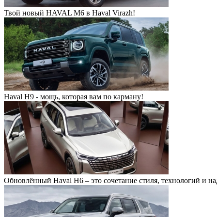
Твой новый HAVAL M6 в Haval Virazh!
Haval H9 - мощь, которая вам по карману!
Обновлённый Haval H6 – это сочетание стиля, технологий и н