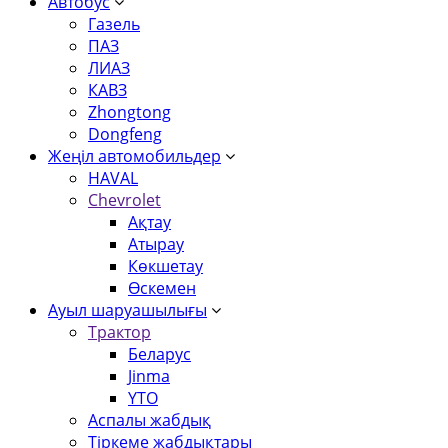
Автобус
Газель
ПАЗ
ЛИАЗ
КАВЗ
Zhongtong
Dongfeng
Жеңіл автомобильдер
HAVAL
Chevrolet
Ақтау
Атырау
Көкшетау
Өскемен
Ауыл шаруашылығы
Трактор
Беларус
Jinma
YTO
Аспалы жабдық
Тіркеме жабдықтары