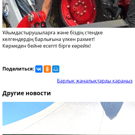
Ұйымдастырушыларға және біздің стендке
келгендердің барлығына үлкен рахмет!
Көрмеден бейне есепті бірге көрейік!
Поделиться:
Барлық жаңалықтарды қараңыз
Другие новости