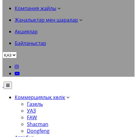
Компания жайлы
Жаңалықтар мен шаралар
Акциялар
Байланыстар
Коммерциялық көлік
Газель
УАЗ
FAW
Shacman
Dongfeng