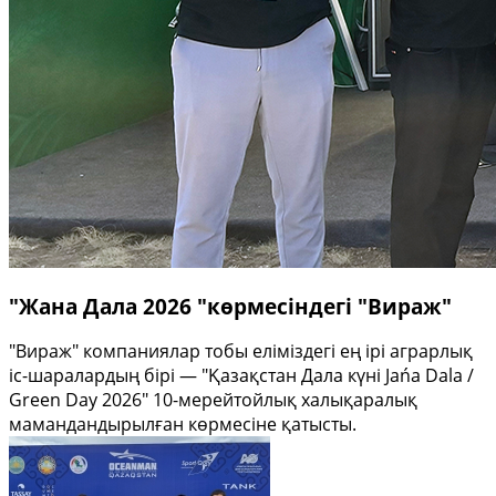
"Жана Дала 2026 "көрмесіндегі "Вираж"
"Вираж" компаниялар тобы еліміздегі ең ірі аграрлық
іс-шаралардың бірі — "Қазақстан Дала күні Jańa Dala /
Green Day 2026" 10-мерейтойлық халықаралық
мамандандырылған көрмесіне қатысты.