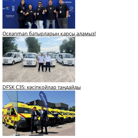
Oceanman батырларын қарсы аламыз!
DFSK C35: кәсіпқойлар таңдайды