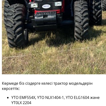
Көрмеде біз сіздерге келесі трактор модельдерін
көрсеттік:
YTO EMF554X, YTO NLX1404-1, YTO ELG1604 және
YT0LX 2204