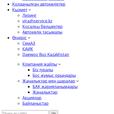
Қолданылған автокөліктер
Қызмет
Лизинг
virazhservice.kz
Қосалқы бөлшектер
Автокөлік тасымалы
Өндіріс
СемАЗ
КАИК
Daewoo Bus Kazakhstan
Компания жайлы
Біз туралы
Бос жұмыс орындары
Жаңалықтар мен шаралар
БАҚ жарияланымдары
Жаңалықтар
Акциялар
Байланыстар