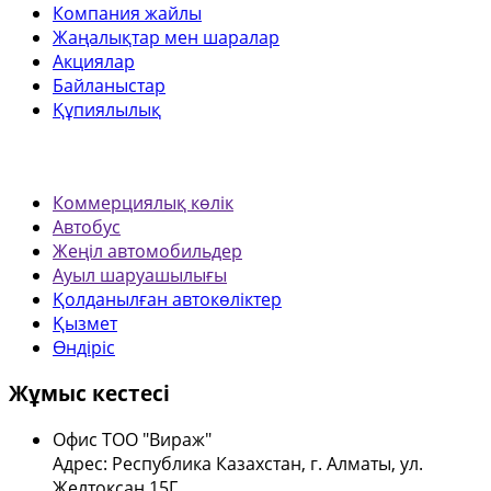
Компания жайлы
Жаңалықтар мен шаралар
Акциялар
Байланыстар
Құпиялылық
Коммерциялық көлік
Автобус
Жеңіл автомобильдер
Ауыл шаруашылығы
Қолданылған автокөліктер
Қызмет
Өндіріс
Жұмыс кестесі
Офис ТОО "Вираж"
Адрес: Республика Казахстан, г. Алматы, ул.
Желтоксан 15Г