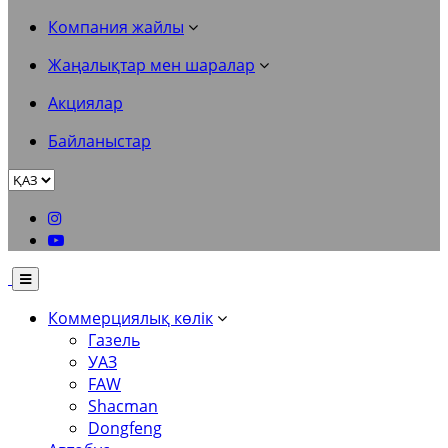
Компания жайлы
Жаңалықтар мен шаралар
Акциялар
Байланыстар
Коммерциялық көлік
Газель
УАЗ
FAW
Shacman
Dongfeng