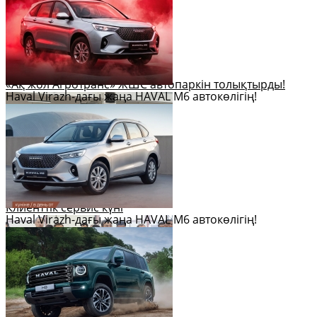
«Ақ жол Агротранс» ЖШС автопаркін толықтырды!
Haval Virazh-дағы жаңа HAVAL M6 автокөлігің!
Клиенттік сервис күні
Haval Virazh-дағы жаңа HAVAL M6 автокөлігің!