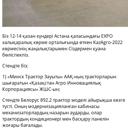
Біз 12-14 қазан күндері Астана қаласындағы EXPO
халықаралық көрме орталығында өткен KazAgro-2022
көрмесінің жаңалықтарымен Сіздермен қуана
бөліспекпіз.
Стендте біз:
1) «Минск Трактор Зауыты» ААҚ-ның тракторларын
шығаратын «Қазақстан Агро Инновациялық
Корпорациясы» ЖШС-ын;
Стендте Белорус 892.2 трактор моделі айырықша көзге
түсті. Оның модернизацияланған кабинасы
механизаторлардың назарын аударды, олар
трактордың кондиционері мен басқару панелін
жоғары бағалады.