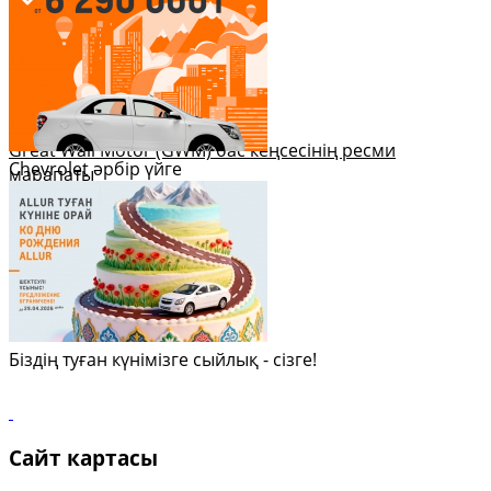
Great Wall Motor (GWM) бас кеңсесінің ресми
Chevrolet әрбір үйге
марапаты
Біздің туған күнімізге сыйлық - сізге!
Сайт картасы