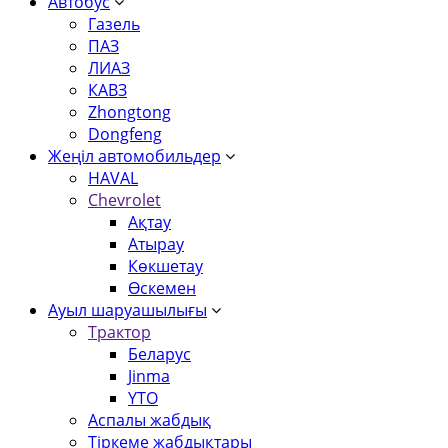
Автобус
Газель
ПАЗ
ЛИАЗ
КАВЗ
Zhongtong
Dongfeng
Жеңіл автомобильдер
HAVAL
Chevrolet
Ақтау
Атырау
Көкшетау
Өскемен
Ауыл шаруашылығы
Трактор
Беларус
Jinma
YTO
Аспалы жабдық
Тіркеме жабдықтары