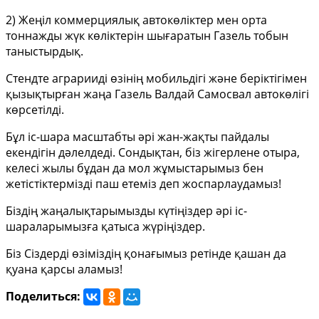
2) Жеңіл коммерциялық автокөліктер мен орта
тоннажды жүк көліктерін шығаратын Газель тобын
таныстырдық.
Стендте аграрииді өзінің мобильдігі және беріктігімен
қызықтырған жаңа Газель Валдай Самосвал автокөлігі
көрсетілді.
Бұл іс-шара масштабты әрі жан-жақты пайдалы
екендігін дәлелдеді. Сондықтан, біз жігерлене отыра,
келесі жылы бұдан да мол жұмыстарымыз бен
жетістіктермізді паш етеміз деп жоспарлаудамыз!
Біздің жаңалықтарымызды күтіңіздер әрі іс-
шараларымызға қатыса жүріңіздер.
Біз Сіздерді өзіміздің қонағымыз ретінде қашан да
қуана қарсы аламыз!
Поделиться: