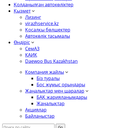
Қолданылған автокөліктер
Қызмет
Лизинг
virazhservice.kz
Қосалқы бөлшектер
Автокөлік тасымалы
Өндіріс
СемАЗ
КАИК
Daewoo Bus Kazakhstan
Компания жайлы
Біз туралы
Бос жұмыс орындары
Жаңалықтар мен шаралар
БАҚ жарияланымдары
Жаңалықтар
Акциялар
Байланыстар