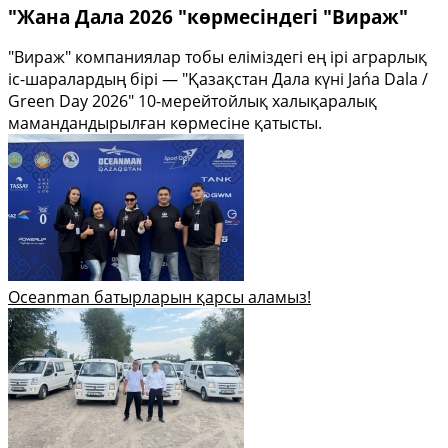
"Жана Дала 2026 "көрмесіндегі "Вираж"
"Вираж" компаниялар тобы еліміздегі ең ірі аграрлық
іс-шаралардың бірі — "Қазақстан Дала күні Jańa Dala /
Green Day 2026" 10-мерейтойлық халықаралық
мамандандырылған көрмесіне қатысты.
Oceanman батырларын қарсы аламыз!