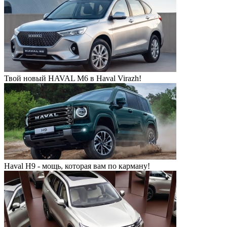
Твой новый HAVAL M6 в Haval Virazh!
Haval H9 - мощь, которая вам по карману!