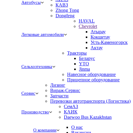
Автобусы
КАВЗ
Zhong Tong
Dongfeng
HAVAL
Chevrolet
Атырау
Легковые автомобили
Кокшетау
Усть-Каменогорск
Актау
Тракторы
Беларус
YTO
Сельхозтехника
Jinma
Навесное оборудование
Прицепное оборудование
Лизинг
Вираж-Сервис
Сервис
Запчасти
Перевозки автотранспорта (Логистика)
СемАЗ
КАИК
Производство
Daewoo Bus Kazakhstan
О нас
О компании
Вакансии