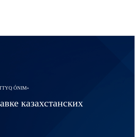
ULTTYQ ÓNIM»
ке казахстанских