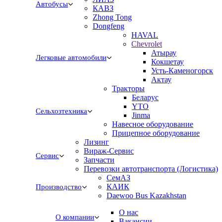
Автобусы
КАВЗ
Zhong Tong
Dongfeng
HAVAL
Chevrolet
Атырау
Легковые автомобили
Кокшетау
Усть-Каменогорск
Актау
Тракторы
Беларус
YTO
Сельхозтехника
Jinma
Навесное оборудование
Прицепное оборудование
Лизинг
Вираж-Сервис
Сервис
Запчасти
Перевозки автотранспорта (Логистика)
СемАЗ
КАИК
Производство
Daewoo Bus Kazakhstan
О нас
О компании
Вакансии