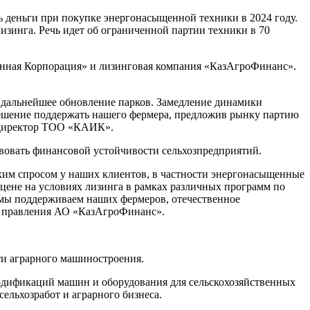
ь деньги при покупке энергонасыщенной техники в 2024 году.
изинга. Речь идет об ограниченной партии техники в 70
онная Корпорация» и лизинговая компания «КазАгроФинанс».
т дальнейшее обновление парков. Замедление динамики
 решение поддержать нашего фермера, предложив рынку партию
й директор ТОО «КАИК».
твовать финансовой устойчивости сельхозпредприятий.
ким спросом у наших клиентов, в частности энергонасыщенные
 цене на условиях лизинга в рамках различных программ по
 мы поддерживаем наших фермеров, отечественное
ля правления АО «КазАгроФинанс».
ти аграрного машиностроения.
модификаций машин и оборудования для сельскохозяйственных
ельхозработ и аграрного бизнеса.