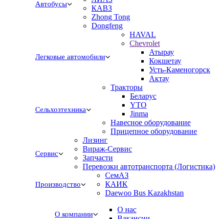
Автобусы
КАВЗ
Zhong Tong
Dongfeng
HAVAL
Chevrolet
Атырау
Легковые автомобили
Кокшетау
Усть-Каменогорск
Актау
Тракторы
Беларус
YTO
Сельхозтехника
Jinma
Навесное оборудование
Прицепное оборудование
Лизинг
Вираж-Сервис
Сервис
Запчасти
Перевозки автотранспорта (Логистика)
СемАЗ
КАИК
Производство
Daewoo Bus Kazakhstan
О нас
О компании
Вакансии