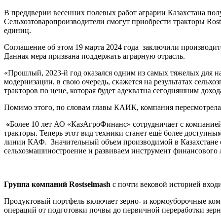
В преддверии весенних полевых работ аграрии Казахстана пол
Сельхозтоваропроизводители смогут приобрести тракторы Rost
единиц.
Соглашение об этом 19 марта 2024 года заключили производи
Данная мера призвана поддержать аграрную отрасль.
«Прошлый, 2023-й год оказался одним из самых тяжелых для н
модернизации, в свою очередь, скажется на результатах сель
тракторов по цене, которая будет адекватна сегодняшним дох
Помимо этого, по словам главы КАИК, компания пересмотрела 
«
Более 10 лет АО «КазАгроФинанс» сотрудничает с компанией
тракторы. Теперь этот вид техники станет ещё более доступн
линии КАФ. Значительный объем производимой в Казахстане с
сельхозмашиностроение и развиваем инструмент финансового 
Группа компаний Rostselmash
с почти вековой историей вход
Продуктовый портфель включает зерно- и кормоуборочные комб
операций от подготовки почвы до первичной переработки зерн