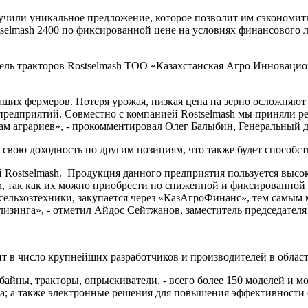
учили уникальное предложение, которое позволит им сэкономит
selmash 2400 по фиксированной цене на условиях финансового л
тель тракторов Rostselmash ТОО «Казахстанская Агро Инноваци
аших фермеров. Потеря урожая, низкая цена на зерно осложняю
хозпредприятий. Совместно с компанией Rostselmash мы приняли
одам аграриев», - прокомментировал Олег Балыбин, Генеральны
свою доходность по другим позициям, что также будет способс
 Rostselmash. Продукция данного предприятия пользуется высо
ым, так как их можно приобрести по сниженной и фиксированной
ельхозтехники, закупается через «КазАгроФинанс», тем самым
лизинга», - отметил Айдос Сейтжанов, заместитель председате
ит в число крупнейших разработчиков и производителей в облас
айны, тракторы, опрыскиватели, - всего более 150 моделей и 
а; а также электронные решения для повышения эффективности с