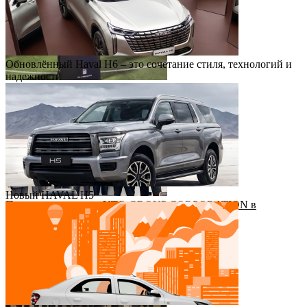
Обновлённый Haval H6 – это сочетание стиля, технологий и
надежности
Футбольный драйв с Haval Virazh!
Новый HAVAL H5
Приезд руководства YTO GROUP CORPORATION в
Казахстан