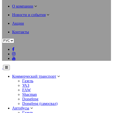
О компании
Новости и события
Акции
Контакты
Коммерческий транспорт
Газель
УАЗ
FAW
Shacman
Dongfeng
Dongfeng (самосвал)
Автобусы
Газель