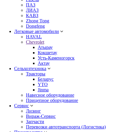
ПАЗ
ЛИАЗ
КАВЗ
Zhong Tong
Dongfeng
Легковые автомобили
HAVAL
Chevrolet
Атырау
Кокшетау
Усть-Каменогорск
Актау
Сельхозтехника
Тракторы
Беларус
YTO
Jinma
Навесное оборудование
Прицепное оборудование
Сервис
Лизинг
Вираж-Сервис
Запчасти
Перевозки автотранспорта (Логистика)