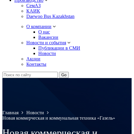
Производство
СемАЗ
КАИК
Daewoo Bus Kazakhstan
О компании
О нас
Вакансии
Новости и события
Публикации в СМИ
Новости
Акции
Контакты
Главная
Новости
Новая коммерческая и коммунальная техника «Газель»
Новая коммерческая и