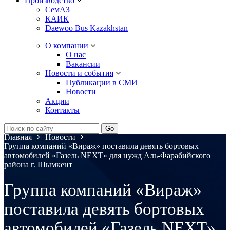
Производство
СемАЗ
КАИК
Daewoo Bus Kazakhstan
О компании
О нас
Вакансии
Новости и события
Публикации в СМИ
Новости
Акции
Контакты
Главная
Новости
Группа компаний «Вираж» поставила девять бортовых
автомобилей «Газель NEXT» для нужд Аль-Фарабийского
района г. Шымкент
Группа компаний «Вираж»
поставила девять бортовых
автомобилей «Газель NEXT»