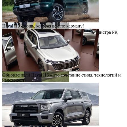
Haval H9 - мощь, которая вам по карману!
Рабочий визит Первого заместителя Премьер-министра РК
Н.Налибаева на завод КАИК
Обновлённый Haval H6 – это сочетание стиля, технологий и
надежности
Футбольный драйв с Haval Virazh!