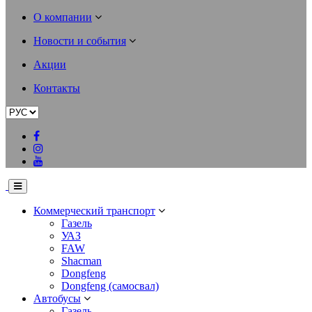
О компании
Новости и события
Акции
Контакты
Коммерческий транспорт
Газель
УАЗ
FAW
Shacman
Dongfeng
Dongfeng (самосвал)
Автобусы
Газель