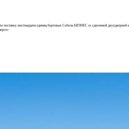
ило поставку шестнадцати единиц бортовых Соболь БИЗНЕС со сдвоенной двухдверной м
нерго»
Подробнее