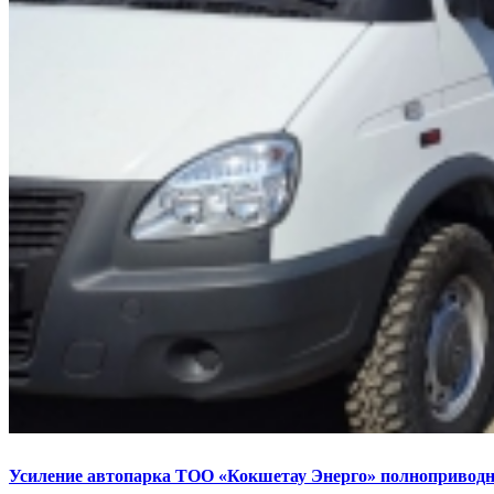
Усиление автопарка ТОО «Кокшетау Энерго» полнопривод