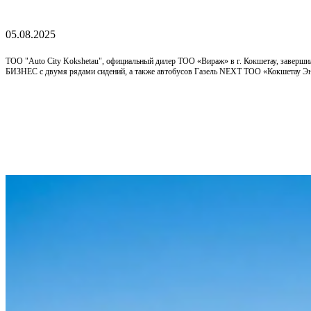
05.08.2025
ТОО "Auto City Kokshetau", официальный дилер ТОО «Вираж» в г. Кокшетау, заверш
БИЗНЕС с двумя рядами сидений, а также автобусов Газель NEXT ТОО «Кокшетау Э