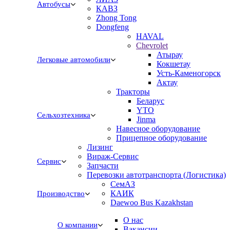
Автобусы
КАВЗ
Zhong Tong
Dongfeng
HAVAL
Chevrolet
Атырау
Легковые автомобили
Кокшетау
Усть-Каменогорск
Актау
Тракторы
Беларус
YTO
Сельхозтехника
Jinma
Навесное оборудование
Прицепное оборудование
Лизинг
Вираж-Сервис
Сервис
Запчасти
Перевозки автотранспорта (Логистика)
СемАЗ
КАИК
Производство
Daewoo Bus Kazakhstan
О нас
О компании
Вакансии