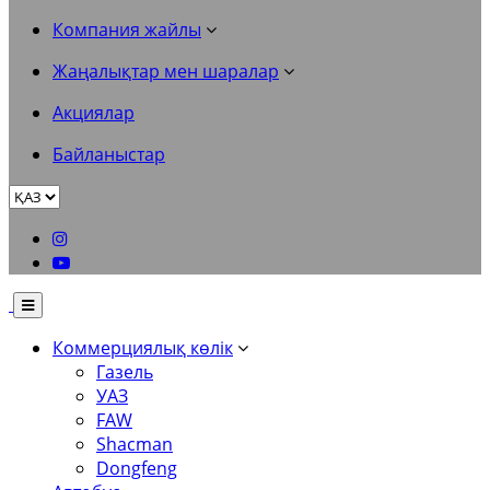
Компания жайлы
Жаңалықтар мен шаралар
Акциялар
Байланыстар
Коммерциялық көлік
Газель
УАЗ
FAW
Shacman
Dongfeng