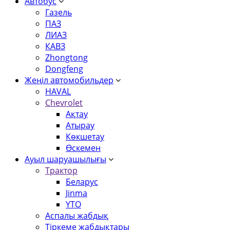
Автобус
Газель
ПАЗ
ЛИАЗ
КАВЗ
Zhongtong
Dongfeng
Жеңіл автомобильдер
HAVAL
Chevrolet
Ақтау
Атырау
Көкшетау
Өскемен
Ауыл шаруашылығы
Трактор
Беларус
Jinma
YTO
Аспалы жабдық
Тіркеме жабдықтары