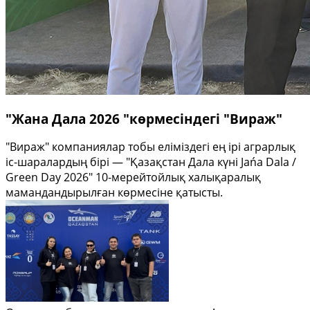
"Жана Дала 2026 "көрмесіндегі "Вираж"
"Вираж" компаниялар тобы еліміздегі ең ірі аграрлық
іс-шаралардың бірі — "Қазақстан Дала күні Jańa Dala /
Green Day 2026" 10-мерейтойлық халықаралық
мамандандырылған көрмесіне қатысты.