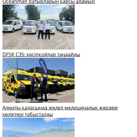
Oceanman батырларын қарсы аламыз!
DFSK C35: кәсіпқойлар таңдайды
Алматы қаласында жедел медициналық жәрдем
көліктері табысталды