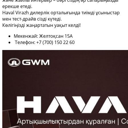
және жайлы интерьер – бәрі сіздің әр сапарыңызды
ерекше етеді.
Haval Virazh дилерлік орталығында тиімді ұсыныстар
мен тест-драйв сізді күтеді.
Көлігіңізді жаңартатын уақыт келді!
Мекенжай: Желтоқсан 15А
Телефон: +7 (700) 150 22 60