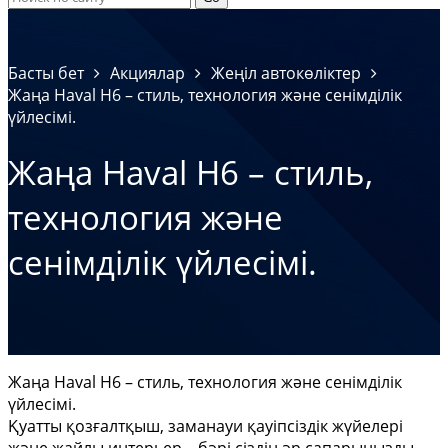
Басты бет
Акциялар
Жеңіл автокөліктер
Жаңа Haval H6 – стиль, технология және сенімділік
үйлесімі.
Жаңа Haval H6 – стиль,
технология және
сенімділік үйлесімі.
Жаңа Haval H6 – стиль, технология және сенімділік
үйлесімі.
Қуатты қозғалтқыш, заманауи қауіпсіздік жүйелері