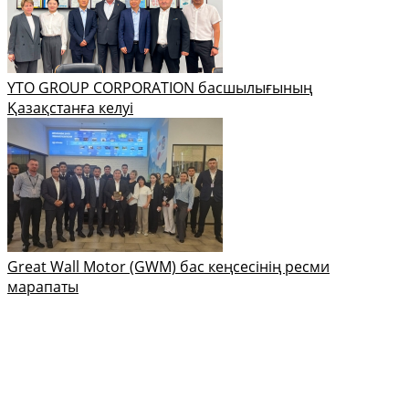
YTO GROUP CORPORATION басшылығының
Қазақстанға келуі
Great Wall Motor (GWM) бас кеңсесінің ресми
марапаты