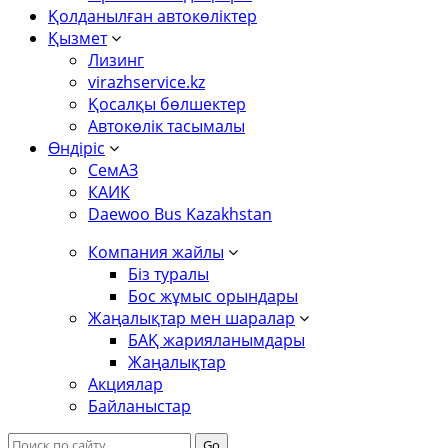
Қолданылған автокөліктер
Қызмет
Лизинг
virazhservice.kz
Қосалқы бөлшектер
Автокөлік тасымалы
Өндіріс
СемАЗ
КАИК
Daewoo Bus Kazakhstan
Компания жайлы
Біз туралы
Бос жұмыс орындары
Жаңалықтар мен шаралар
БАҚ жарияланымдары
Жаңалықтар
Акциялар
Байланыстар