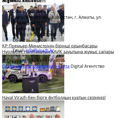
Жұмыс кестесі
Офис ТОО "Вираж"
Адрес: Республика Казахстан, г. Алматы, ул.
Желтоксан 15Г
Режим работы:
Пн-Пт: с 9-00 до 18-00
Сб-Вс: выходной
ҚР Премьер-Министрінің бірінші орынбасары
Email:
info@virazh.kz
Нұрлыбек Нәлібаевтың КАИК зауытына жұмыс сапары
© Copyright "Вираж" 1995-2025
Создание корпоративного сайта
Digital Агентство
Bestweb.kz
Haval Virazh-бен бірге футболдың қуатын сезініңіз!