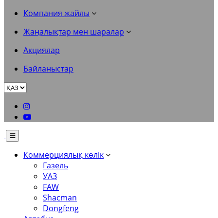
Компания жайлы
Жаңалықтар мен шаралар
Акциялар
Байланыстар
Коммерциялық көлік
Газель
УАЗ
FAW
Shacman
Dongfeng