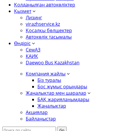
Қолданылған автокөліктер
Қызмет
Лизинг
virazhservice.kz
Қосалқы бөлшектер
Автокөлік тасымалы
Өндіріс
СемАЗ
КАИК
Daewoo Bus Kazakhstan
Компания жайлы
Біз туралы
Бос жұмыс орындары
Жаңалықтар мен шаралар
БАҚ жарияланымдары
Жаңалықтар
Акциялар
Байланыстар