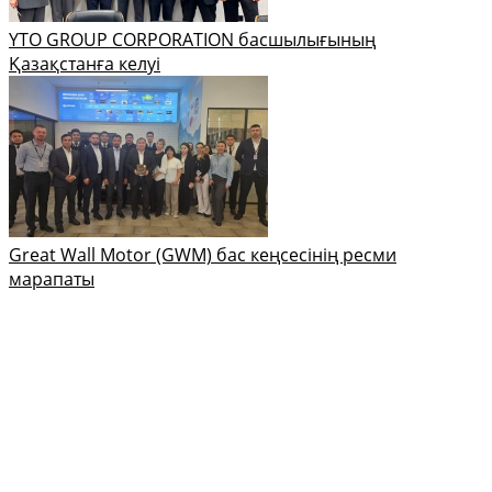
YTO GROUP CORPORATION басшылығының
Қазақстанға келуі
Great Wall Motor (GWM) бас кеңсесінің ресми
марапаты