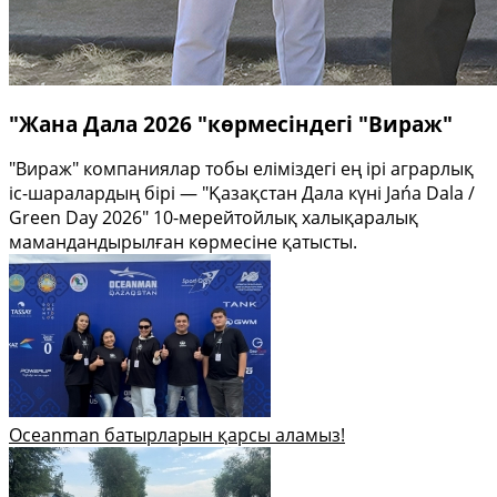
"Жана Дала 2026 "көрмесіндегі "Вираж"
"Вираж" компаниялар тобы еліміздегі ең ірі аграрлық
іс-шаралардың бірі — "Қазақстан Дала күні Jańa Dala /
Green Day 2026" 10-мерейтойлық халықаралық
мамандандырылған көрмесіне қатысты.
Oceanman батырларын қарсы аламыз!