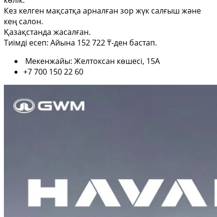
көлік.
Кез келген мақсатқа арналған зор жүк салғыш және
кең салон.
Қазақстанда жасалған.
Тиімді есеп: Айына 152 722 ₸-ден бастап.
Мекенжайы: Желтоксан көшесі, 15А
+7 700 150 22 60