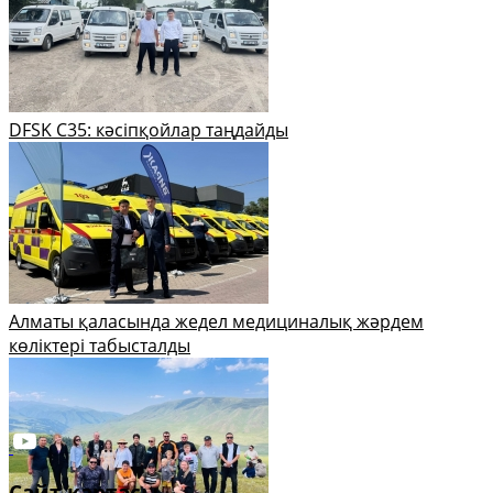
DFSK C35: кәсіпқойлар таңдайды
Алматы қаласында жедел медициналық жәрдем
көліктері табысталды
Сайт картасы