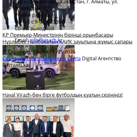
Адрес: Республика Казахстан, г. Алматы, ул.
Желтоксан 15Г
Режим работы:
Пн-Пт: с 9-00 до 18-00
Сб-Вс: выходной
ҚР Премьер-Министрінің бірінші орынбасары
Email:
info@virazh.kz
Нұрлыбек Нәлібаевтың КАИК зауытына жұмыс сапары
© Copyright "Вираж" 1995-2025
Создание корпоративного сайта
Digital Агентство
Bestweb.kz
Haval Virazh-бен бірге футболдың қуатын сезініңіз!