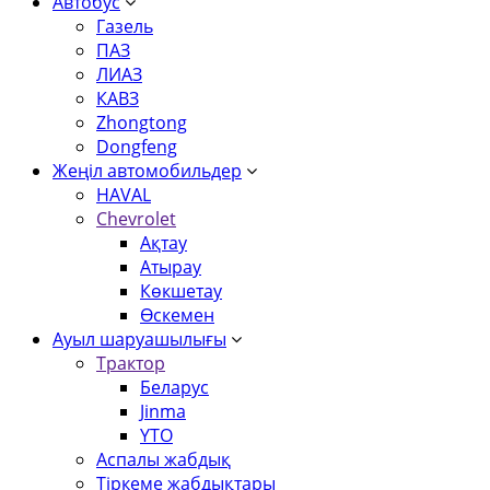
Автобус
Газель
ПАЗ
ЛИАЗ
КАВЗ
Zhongtong
Dongfeng
Жеңіл автомобильдер
HAVAL
Chevrolet
Ақтау
Атырау
Көкшетау
Өскемен
Ауыл шаруашылығы
Трактор
Беларус
Jinma
YTO
Аспалы жабдық
Тіркеме жабдықтары