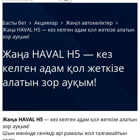
Басты бет
Акциялар
Жеңіл автокөліктер
Жаңа HAVAL H5 — кез келген адам қол жеткізе алатын
зор ауқым!
Жаңа HAVAL H5 — кез
келген адам қол жеткізе
алатын зор ауқым!
Жаңа HAVAL H5
— кез келген адам қол жеткізе алатын
зор ауқым!
Шын мәнінде сенімді әрі рамалы жол талғамайтын