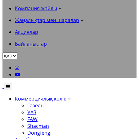
Компания жайлы
Жаңалықтар мен шаралар
Акциялар
Байланыстар
Коммерциялық көлік
Газель
УАЗ
FAW
Shacman
Dongfeng