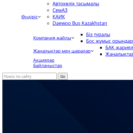
Автокөлік тасымалы
СемАЗ
КАИК
Өндіріс
Daewoo Bus Kazakhstan
Біз туралы
Компания жайлы
Бос жұмыс орында
БАҚ жария
Жаңалықтар мен шаралар
Жаңалықта
Акциялар
Байланыстар