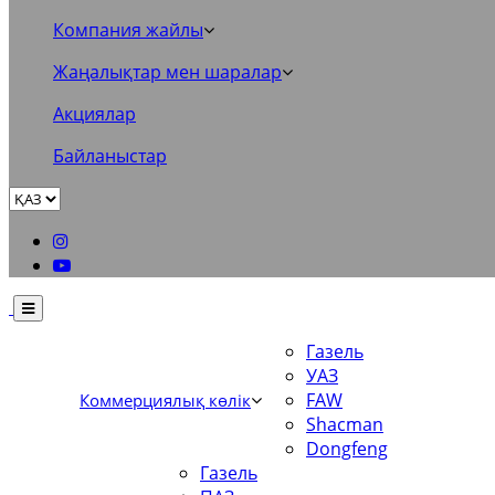
Компания жайлы
Жаңалықтар мен шаралар
Акциялар
Байланыстар
Газель
УАЗ
FAW
Коммерциялық көлік
Shacman
Dongfeng
Газель