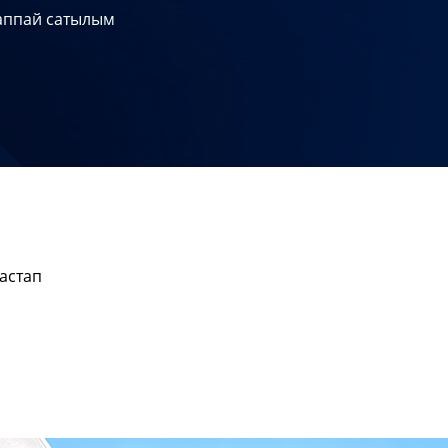
ппай сатылым
бастап