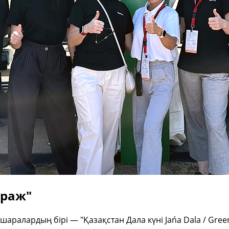
ираж"
с-шаралардың бірі — "Қазақстан Дала күні Jańa Dala / Gr