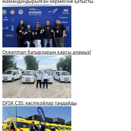
мамандандырылған көрмесіне қатысты.
Oceanman батырларын қарсы аламыз!
DFSK C35: кәсіпқойлар таңдайды