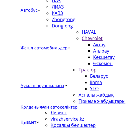
ПАЗ
ЛИАЗ
Автобус
КАВЗ
Zhongtong
Dongfeng
HAVAL
Chevrolet
Ақтау
Жеңіл автомобильдер
Атырау
Көкшетау
Өскемен
Трактор
Беларус
Jinma
Ауыл шаруашылығы
YTO
Аспалы жабдық
Тіркеме жабдықтары
Қолданылған автокөліктер
Лизинг
virazhservice.kz
Қызмет
Қосалқы бөлшектер