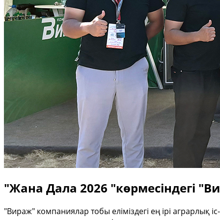
"Жана Дала 2026 "көрмесіндегі "В
"Вираж" компаниялар тобы еліміздегі ең ірі аграрлық і