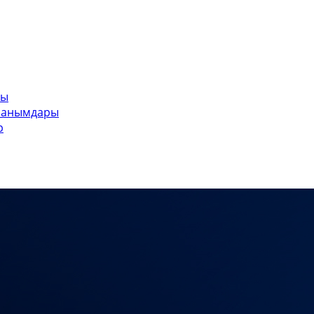
ры
ланымдары
р