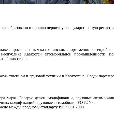
ыло образовано и прошло первичную государственную регистрац
главе с прославленным казахстанским спортсменом, легендой со
еспублике Казахстан автомобильной промышленности, поз
лижайших стран.
зяйственной и грузовой техники в Казахстане. Среди партнер
а марки Беларус девяти модификаций, грузовые автомобили 
ичных модификаций, грузовые автомобили «FOTON».
асно международному стандарту ISO 9001:2008.