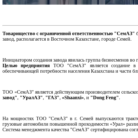
Товарищество с ограниченной ответственностью "СемАЗ"
б
завод, располагается в Восточном Казахстане, городе Семей.
Инициатором создания завода явилась группа бизнесменов во 
Целью предприятия
ТОО "СемАЗ" является создание в Р
обеспечивающей потребности населения Казахстана и части б
ТОО «СемАЗ" является действующим производителем сельскохо
завод"
,
"УралАЗ"
,
"ГАЗ"
,
«Shaanxi»
, и
"Dong Feng"
.
На мощностях ТОО "СемАЗ" в г. Семей выпускаются трактор
грузовые автомобили повышенной проходимости «Урал» разл
Система менеджмента качества "СемАЗ" сертифицирована согл