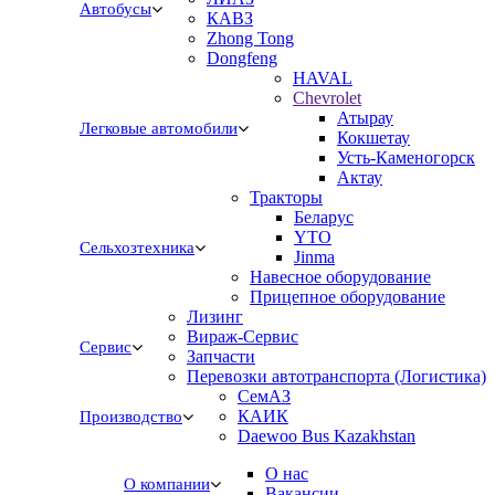
Автобусы
КАВЗ
Zhong Tong
Dongfeng
HAVAL
Chevrolet
Атырау
Легковые автомобили
Кокшетау
Усть-Каменогорск
Актау
Тракторы
Беларус
YTO
Сельхозтехника
Jinma
Навесное оборудование
Прицепное оборудование
Лизинг
Вираж-Сервис
Сервис
Запчасти
Перевозки автотранспорта (Логистика)
СемАЗ
КАИК
Производство
Daewoo Bus Kazakhstan
О нас
О компании
Вакансии